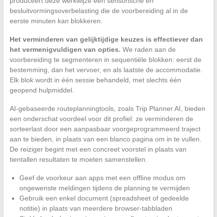
produceert deze werkwijze een sensorische en
besluitvormingsoverbelasting die de voorbereiding al in de
eerste minuten kan blokkeren.
Het verminderen van gelijktijdige keuzes is effectiever dan
het vermenigvuldigen van opties.
We raden aan de
voorbereiding te segmenteren in sequentiële blokken: eerst de
bestemming, dan het vervoer, en als laatste de accommodatie.
Elk blok wordt in één sessie behandeld, met slechts één
geopend hulpmiddel.
AI-gebaseerde routeplanningtools, zoals Trip Planner AI, bieden
een onderschat voordeel voor dit profiel: ze verminderen de
sorteerlast door een aanpasbaar voorgeprogrammeerd traject
aan te bieden, in plaats van een blanco pagina om in te vullen.
De reiziger begint met een concreet voorstel in plaats van
tientallen resultaten te moeten samenstellen.
Geef de voorkeur aan apps met een offline modus om
ongewenste meldingen tijdens de planning te vermijden
Gebruik een enkel document (spreadsheet of gedeelde
notitie) in plaats van meerdere browser-tabbladen