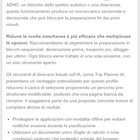
ADHD, un disturbo dello spettro autistico o una disprassia,
questo funzionamento produce un sovraccarico sensoriale e
decisionale che può bloccare la preparazione fin dai primi
minuti.
Ridurre le scelte simultanee è più efficace che moltiplicare
le opzioni.
Raccomandiamo di segmentare la preparazione in
blocchi sequenziali: destinazione prima, trasporto poi, alloggio
per ultimo. Ogni blocco viene trattato in una sola sessione, con
un solo strumento aperto.
Gli strumenti di itinerario basati sull’IA, come Trip Planner AI,
presentano un vantaggio sottovalutato per questo profilo:
riducono il carico di selezione proponendo un percorso pre-
strutturato modificabile, piuttosto che una pagina bianca da
riempire. Il viaggiatore parte da una proposta concreta invece di
compilare decine di risultati.
Privilegiare le applicazioni con modalità offline per evitare
notifiche invasive durante la pianificazione
Utilizzare un documento unico (foglio di calcolo o nota
condivisa) piuttosto che molteplici schede del browser