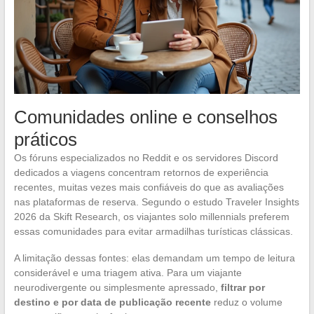
Comunidades online e conselhos
práticos
Os fóruns especializados no Reddit e os servidores Discord
dedicados a viagens concentram retornos de experiência
recentes, muitas vezes mais confiáveis do que as avaliações
nas plataformas de reserva. Segundo o estudo Traveler Insights
2026 da Skift Research, os viajantes solo millennials preferem
essas comunidades para evitar armadilhas turísticas clássicas.
A limitação dessas fontes: elas demandam um tempo de leitura
considerável e uma triagem ativa. Para um viajante
neurodivergente ou simplesmente apressado,
filtrar por
destino e por data de publicação recente
reduz o volume