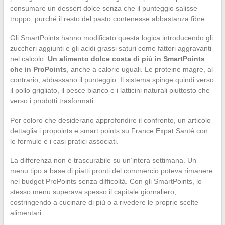
consumare un dessert dolce senza che il punteggio salisse
troppo, purché il resto del pasto contenesse abbastanza fibre.
Gli SmartPoints hanno modificato questa logica introducendo gli
zuccheri aggiunti e gli acidi grassi saturi come fattori aggravanti
nel calcolo.
Un alimento dolce costa di più in SmartPoints
che in ProPoints
, anche a calorie uguali. Le proteine magre, al
contrario, abbassano il punteggio. Il sistema spinge quindi verso
il pollo grigliato, il pesce bianco e i latticini naturali piuttosto che
verso i prodotti trasformati.
Per coloro che desiderano approfondire il confronto, un articolo
dettaglia i propoints e smart points su France Expat Santé con
le formule e i casi pratici associati.
La differenza non è trascurabile su un’intera settimana. Un
menu tipo a base di piatti pronti del commercio poteva rimanere
nel budget ProPoints senza difficoltà. Con gli SmartPoints, lo
stesso menu superava spesso il capitale giornaliero,
costringendo a cucinare di più o a rivedere le proprie scelte
alimentari.