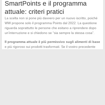
SmartPoints e il programma
attuale: criteri pratici
La scelta non si pone più davvero per un nuovo iscritto, poiché
WW propone solo il programma Points dal 2022. La questione
riguarda soprattutto le persone che esitano a riprendere dopo
un’interruzione e si chiedono se “sia sempre la stessa cosa”.
Il programma attuale è più permissivo sugli alimenti di base
e più rigoroso sui prodotti trasformati. Se il vostro precedente
regime ProPoints si basava su piatti pronti alleggeriti, aspettatevi
un aggiustamento. Se cucinavate già a partire da verdure, carni
magre e carboidrati integrali, la transizione sarà quasi
trasparente.
Per le persone la cui perdita di peso stagna nonostante un
monitoraggio rigoroso del programma, la discussione con un
professionista della salute sulle opzioni complementari (inclusi i
trattamenti GLP-1) merita di essere affrontata. I punti rimangono
uno strumento di educazione alimentare solido, ma non
rispondono a tutte le situazioni metaboliche.