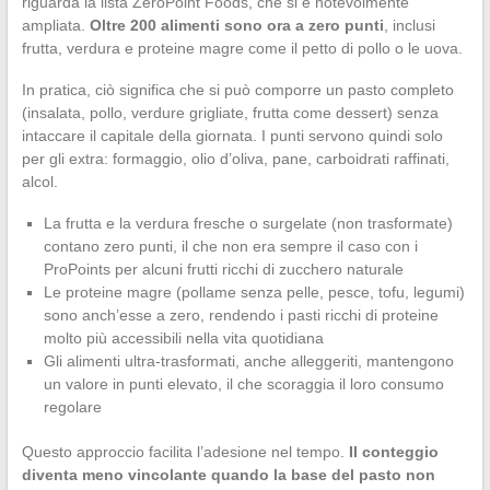
riguarda la lista ZeroPoint Foods, che si è notevolmente
ampliata.
Oltre 200 alimenti sono ora a zero punti
, inclusi
frutta, verdura e proteine magre come il petto di pollo o le uova.
In pratica, ciò significa che si può comporre un pasto completo
(insalata, pollo, verdure grigliate, frutta come dessert) senza
intaccare il capitale della giornata. I punti servono quindi solo
per gli extra: formaggio, olio d’oliva, pane, carboidrati raffinati,
alcol.
La frutta e la verdura fresche o surgelate (non trasformate)
contano zero punti, il che non era sempre il caso con i
ProPoints per alcuni frutti ricchi di zucchero naturale
Le proteine magre (pollame senza pelle, pesce, tofu, legumi)
sono anch’esse a zero, rendendo i pasti ricchi di proteine
molto più accessibili nella vita quotidiana
Gli alimenti ultra-trasformati, anche alleggeriti, mantengono
un valore in punti elevato, il che scoraggia il loro consumo
regolare
Questo approccio facilita l’adesione nel tempo.
Il conteggio
diventa meno vincolante quando la base del pasto non