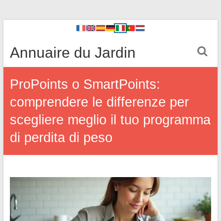
Annuaire du Jardin
ProPoints o SmartPoints:
comprendere le differenze per
scegliere meglio il tuo programma
di perdita di peso