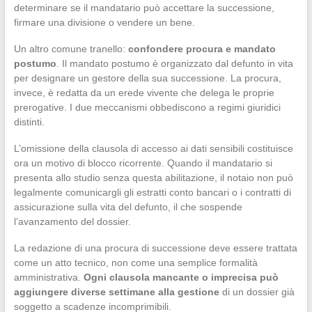
determinare se il mandatario può accettare la successione,
firmare una divisione o vendere un bene.
Un altro comune tranello:
confondere procura e mandato
postumo
. Il mandato postumo è organizzato dal defunto in vita
per designare un gestore della sua successione. La procura,
invece, è redatta da un erede vivente che delega le proprie
prerogative. I due meccanismi obbediscono a regimi giuridici
distinti.
L’omissione della clausola di accesso ai dati sensibili costituisce
ora un motivo di blocco ricorrente. Quando il mandatario si
presenta allo studio senza questa abilitazione, il notaio non può
legalmente comunicargli gli estratti conto bancari o i contratti di
assicurazione sulla vita del defunto, il che sospende
l’avanzamento del dossier.
La redazione di una procura di successione deve essere trattata
come un atto tecnico, non come una semplice formalità
amministrativa.
Ogni clausola mancante o imprecisa può
aggiungere diverse settimane alla gestione
di un dossier già
soggetto a scadenze incomprimibili.