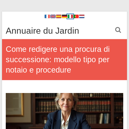
Annuaire du Jardin
Come redigere una procura di
successione: modello tipo per
notaio e procedure