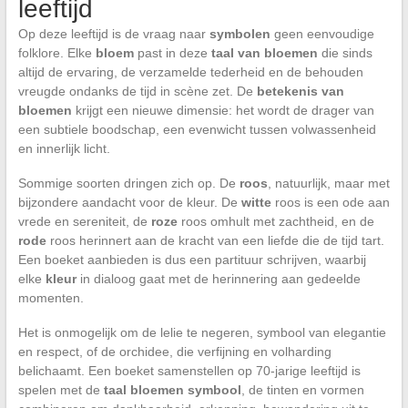
leeftijd
Op deze leeftijd is de vraag naar
symbolen
geen eenvoudige
folklore. Elke
bloem
past in deze
taal van bloemen
die sinds
altijd de ervaring, de verzamelde tederheid en de behouden
vreugde ondanks de tijd in scène zet. De
betekenis van
bloemen
krijgt een nieuwe dimensie: het wordt de drager van
een subtiele boodschap, een evenwicht tussen volwassenheid
en innerlijk licht.
Sommige soorten dringen zich op. De
roos
, natuurlijk, maar met
bijzondere aandacht voor de kleur. De
witte
roos is een ode aan
vrede en sereniteit, de
roze
roos omhult met zachtheid, en de
rode
roos herinnert aan de kracht van een liefde die de tijd tart.
Een boeket aanbieden is dus een partituur schrijven, waarbij
elke
kleur
in dialoog gaat met de herinnering aan gedeelde
momenten.
Het is onmogelijk om de lelie te negeren, symbool van elegantie
en respect, of de orchidee, die verfijning en volharding
belichaamt. Een boeket samenstellen op 70-jarige leeftijd is
spelen met de
taal bloemen symbool
, de tinten en vormen