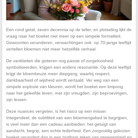
Een rond getal, zeven decennia op de teller, en plotseling lijkt de
vraag naar het boeket niet meer op een simpele formaliteit.
Gewoonten veranderen, verwachtingen ook: op 70-jarige leeftijd
vertellen bloemen niet meer hetzelfde verhaal.
De variëteiten die gisteren nog passie of zorgeloosheid
symboliseerden, krijgen een andere resonantie. Op deze leeftijd
krijgt de bloemkeuze meer diepgang, waarbij respect,
dankbaarheid of wijsheid wordt vertaald. Ver weg van een
simpele explosie van kleuren, wordt het boeket een knipoog
naar het geleefde leven, met zijn vreugden, zijn beproevingen,
zijn lessen.
Deze nuances vergeten, is het risico op een misser.
Integendeel, de subtiliteit van een bloemengebed te begrijpen,
is veel meer dan een cadeau aanbieden: het getuigt van
aandacht, begrip, een echte tederheid. Een zorgvuldig gekozen
boeket verandert dan in een tastbaar teken van genegenheid en