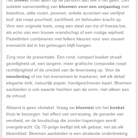
Het
boeket
moet lijken op de persoon aan wie u het geeft. Een
subtiele samenstelling van
bloemen voor een verjaardag
met
lisianthus, witte rozen, pioenen, enkele accenten van verfijnd
loof: dat roept puurheid, zachtheid, en behouden kracht op.
Voor een originele toets, voeg een steel van iris of freesia toe,
als echo van een trouwe vriendschap of een rustige wijsheid.
Pasteltinten combineren met fellere kleuren voor een visueel
evenwicht dat in het geheugen blijft hangen.
Zorg voor de presentatie. Een rond, compact boeket straalt
gezelligheid uit; een langere, meer grafische compositie roept
rechtlijnigheid of de uniciteit van de levensweg op. Voor de
moederdag
of om het evenement te markeren, telt elk detail:
elegante strik, natuurlijk papier, handgeschreven kaart. Bloemen
aanbieden is ook waarde hechten aan de vorm, niet alleen aan
de inhoud.
Afstand is geen obstakel. Vraag uw
bloemist
om het
boeket
thuis te bezorgen: het effect van verrassing, de garantie van
versheid, en de boodschap die zonder haperingen wordt
overgebracht. Op 70-jarige leeftijd telt elk gebaar, net als elk
bloemblad. Bloemen aanbieden is een stralende onderbreking