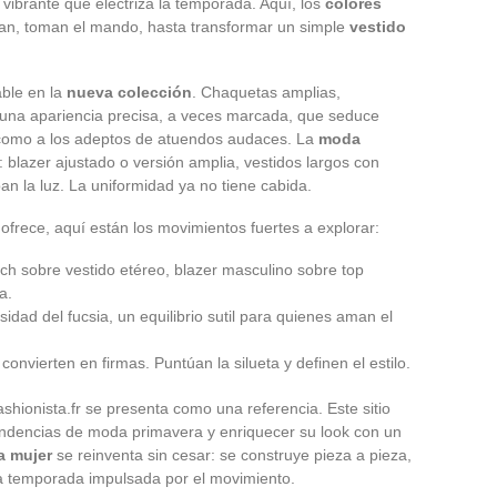
 vibrante que electriza la temporada. Aquí, los
colores
n, toman el mando, hasta transformar un simple
vestido
ble en la
nueva colección
. Chaquetas amplias,
 una apariencia precisa, a veces marcada, que seduce
s como a los adeptos de atuendos audaces. La
moda
 blazer ajustado o versión amplia, vestidos largos con
n la luz. La uniformidad ya no tiene cabida.
frece, aquí están los movimientos fuertes a explorar:
ch sobre vestido etéreo, blazer masculino sobre top
a.
sidad del fucsia, un equilibrio sutil para quienes aman el
onvierten en firmas. Puntúan la silueta y definen el estilo.
ashionista.fr se presenta como una referencia. Este sitio
 tendencias de moda primavera y enriquecer su look con un
a mujer
se reinventa sin cesar: se construye pieza a pieza,
na temporada impulsada por el movimiento.