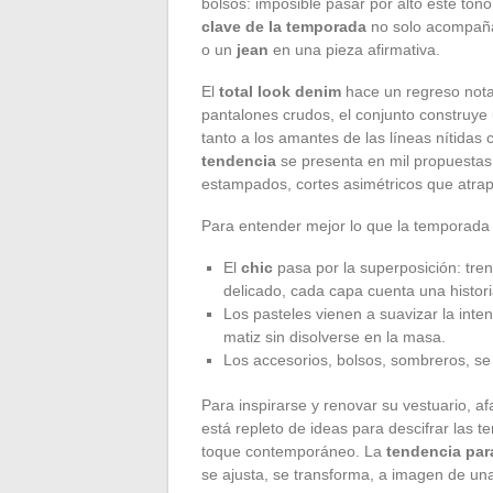
bolsos: imposible pasar por alto este tono
clave de la temporada
no solo acompaña
o un
jean
en una pieza afirmativa.
El
total look denim
hace un regreso nota
pantalones crudos, el conjunto construye
tanto a los amantes de las líneas nítida
tendencia
se presenta en mil propuestas:
estampados, cortes asimétricos que atrapa
Para entender mejor lo que la temporada o
El
chic
pasa por la superposición: tren
delicado, cada capa cuenta una histori
Los pasteles vienen a suavizar la inten
matiz sin disolverse en la masa.
Los accesorios, bolsos, sombreros, se c
Para inspirarse y renovar su vestuario, af
está repleto de ideas para descifrar las
toque contemporáneo. La
tendencia par
se ajusta, se transforma, a imagen de u