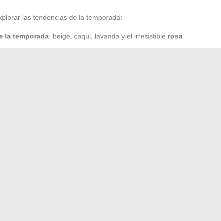
xplorar las tendencias de la temporada:
de la temporada
: beige, caqui, lavanda y el irresistible
rosa
 día a día, llevado con botines para un toque chic otoño-
 corta para una apariencia relajada pero actual.
, se renueva y se afirma a través de elecciones,
onista.fr. La temporada es un terreno de experimentación,
reinventarla?
nsejos prácticos y trucos para navegar fácilmente
iferencias para elegir mejor tu programa de pérdida de