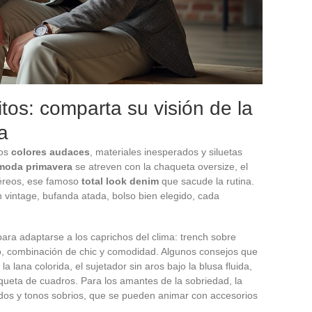
tos: comparta su visión de la
a
los
colores audaces
, materiales inesperados y siluetas
moda primavera
se atreven con la chaqueta oversize, el
téreos, ese famoso
total look denim
que sacude la rutina.
n vintage, bufanda atada, bolso bien elegido, cada
ara adaptarse a los caprichos del clima: trench sobre
alto, combinación de chic y comodidad. Algunos consejos que
a lana colorida, el sujetador sin aros bajo la blusa fluida,
ueta de cuadros. Para los amantes de la sobriedad, la
idos y tonos sobrios, que se pueden animar con accesorios