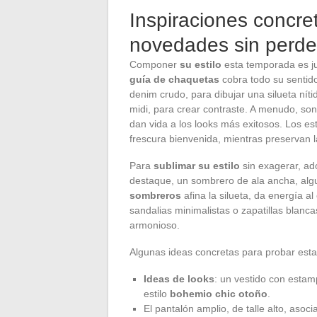
Inspiraciones concre
novedades sin perder
Componer
su estilo
esta temporada es jug
guía de chaquetas
cobra todo su sentido
denim crudo, para dibujar una silueta ní
midi, para crear contraste. A menudo, son
dan vida a los looks más exitosos. Los est
frescura bienvenida, mientras preservan l
Para
sublimar su estilo
sin exagerar, ad
destaque, un sombrero de ala ancha, alg
sombreros
afina la silueta, da energía al
sandalias minimalistas o zapatillas blanc
armonioso.
Algunas ideas concretas para probar est
Ideas de looks
: un vestido con est
estilo
bohemio chic otoño
.
El pantalón amplio, de talle alto, asoc