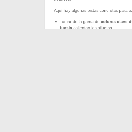
Aquí hay algunas pistas concretas para e
Tomar de la gama de
colores clave 
fucsia
calientan las siluetas.
Hacer del
vestido largo
una aliada del
invierno.
Probar el dúo de jean recto y chaqueta
Su estilo se escribe día a día: se inspira
combinaciones, ideas recogidas en afashi
entonces, ¿qué se atreverá a hacer para 
←
Conexión a MyCampus Eduservices: co
ProPoints o SmartPoints: entender las d
peso
→