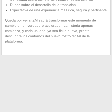
Dudas sobre el desarrollo de la transición
Expectativa de una experiencia más rica, segura y pertinente
Queda por ver si ZM sabrá transformar este momento de
cambio en un verdadero acelerador. La historia apenas
comienza, y cada usuario, ya sea fiel o nuevo, pronto
descubrirá los contornos del nuevo rostro digital de la
plataforma.
←
Sumérgete en el universo único de la familia XH y
descubre su fascinante historia
Las últimas tendencias inmobiliarias que debes conocer
antes de comprar o vender en 2024
→